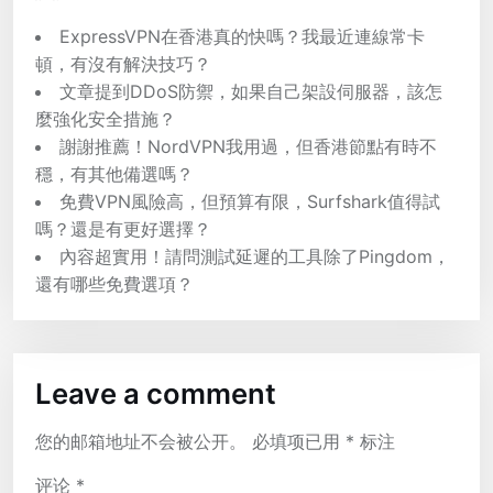
ExpressVPN在香港真的快嗎？我最近連線常卡
頓，有沒有解決技巧？
文章提到DDoS防禦，如果自己架設伺服器，該怎
麼強化安全措施？
謝謝推薦！NordVPN我用過，但香港節點有時不
穩，有其他備選嗎？
免費VPN風險高，但預算有限，Surfshark值得試
嗎？還是有更好選擇？
內容超實用！請問測試延遲的工具除了Pingdom，
還有哪些免費選項？
Leave a comment
您的邮箱地址不会被公开。
必填项已用
*
标注
评论
*