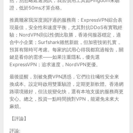
然，別忽略延遲測試，我習慣用工具如Pingdom來驗
證，低於50ms才算合格。
推薦幾家我深度測評過的服務商：ExpressVPN綜合表
現最佳，安全性和速度平衡，尤其對抗DDoS有實戰經
驗；NordVPN則以性價比取勝，香港伺服器穩定，適
合中小企業；Surfshark雖然新銳，但加密技術扎實，
預算有限時可考慮。每家的試用心得我都寫過報告，關
鍵是看你的需求——如果注重隱私，優先選
ExpressVPN；追求速度，NordVPN更優。
最後提醒，別被免費VPN誘惑，它們往往犧牲安全來
換成本。設定時啟用雙重驗證，定期更新軟體。香港網
路環境雖好，但法規變化快，選有本地支援的服務商更
安心。總之，投資一點時間挑對VPN，能避免未來大
麻煩。
【評論】
評論: