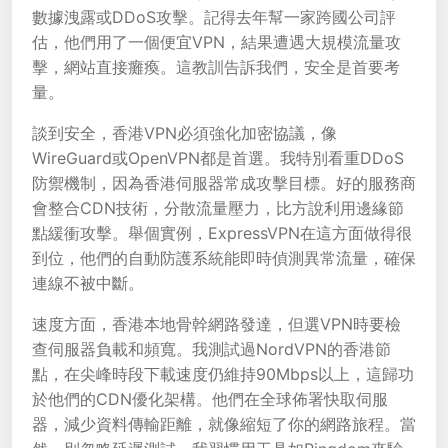
數據洩露或DDoS攻擊。記得去年幫一家跨國公司評
估，他們用了一個便宜VPN，結果遭遇大規模流量攻
擊，網站直接癱瘓。這教訓告訴我們，安全是首要考
量。
談到安全，香港VPN必須強化加密協議，像
WireGuard或OpenVPN都是首選。我特別看重DDoS
防禦機制，因為香港伺服器常成攻擊目標。好的服務商
會整合CDN技術，分散流量壓力，比方說利用邊緣節
點緩衝攻擊。舉個實例，ExpressVPN在這方面做得很
到位，他們的自動防護系統能即時偵測異常流量，確保
連線不被中斷。
速度方面，香港本地骨幹網路發達，但選VPN時要檢
查伺服器負載和頻寬。我測試過NordVPN的香港節
點，在尖峰時段下載速度仍維持90Mbps以上，這歸功
於他們的CDN優化架構。他們在全球佈署快取伺服
器，減少資料傳輸距離，就像縮短了你的網路旅程。當