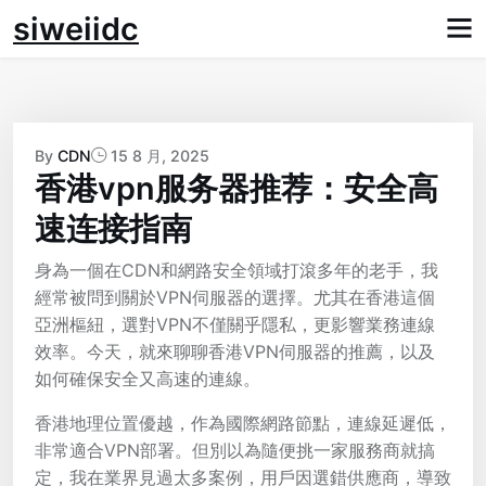
Skip
siweiidc
to
content
By
CDN
15 8 月, 2025
香港vpn服务器推荐：安全高
速连接指南
身為一個在CDN和網路安全領域打滾多年的老手，我
經常被問到關於VPN伺服器的選擇。尤其在香港這個
亞洲樞紐，選對VPN不僅關乎隱私，更影響業務連線
效率。今天，就來聊聊香港VPN伺服器的推薦，以及
如何確保安全又高速的連線。
香港地理位置優越，作為國際網路節點，連線延遲低，
非常適合VPN部署。但別以為隨便挑一家服務商就搞
定，我在業界見過太多案例，用戶因選錯供應商，導致