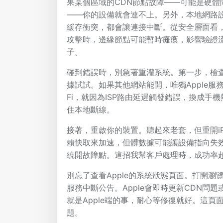
果某個區域的CDN節點故障——可能是硬體
——你的設備就會連不上。另外，本地網路設
緩存衝突，都會讓連接中斷。從安全層面看，A
攻擊時，邊緣節點可能暫時癱瘓，影響驗證流
子。
碰到錯誤時，別急著重灌系統。第一步，檢查
據試試。如果其他網站能開，唯獨Apple服
Fi，就因為ISP路由延遲觸發錯誤，換成手
住本地斷線。
接著，重啟你的裝置。聽起來老套，但重開iPh
賴快取來加速，但髒數據可能讓設備指向失效
繞開故障點。這招我幫客戶處理時，成功率
別忘了查看Apple的系統狀態頁面。打開瀏覽器，進su
服務中斷公告。Apple會即時更新CDN問題或伺
就是Apple端的事，耐心等修復就好。這
題。