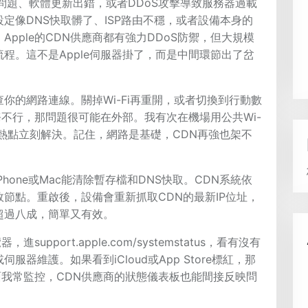
問題、軟體更新出錯，或者DDoS攻擊導致服務器過載
定像DNS快取髒了、ISP路由不穩，或者設備本身的
pple的CDN供應商都有強力DDoS防禦，但大規模
程。這不是Apple伺服器掛了，而是中間環節出了岔
你的網路連線。關掉Wi-Fi再重開，或者切換到行動數
務不行，那問題很可能在外部。我有次在機場用公共Wi-
機熱點立刻解決。記住，網路是基礎，CDN再強也架不
one或Mac能清除暫存檔和DNS快取。CDN系統依
節點。重啟後，設備會重新抓取CDN的最新IP位址，
超過八成，簡單又有效。
pport.apple.com/systemstatus，看有沒有
服器維護。如果看到iCloud或App Store標紅，那
頁面我常監控，CDN供應商的狀態儀表板也能間接反映問