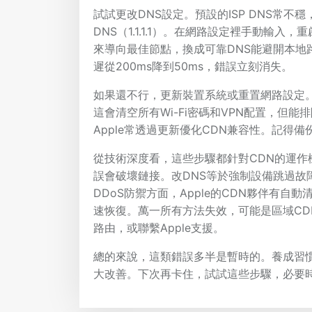
試試更改DNS設定。預設的ISP DNS常不穩，切換到
DNS（1.1.1.1）。在網路設定裡手動輸入，
來導向最佳節點，換成可靠DNS能避開本地路
遲從200ms降到50ms，錯誤立刻消失。
如果還不行，更新裝置系統或重置網路設定
這會清空所有Wi-Fi密碼和VPN配置，但能
Apple常透過更新優化CDN兼容性。記得
從技術深度看，這些步驟都針對CDN的運作
誤會破壞鏈接。改DNS等於強制設備跳過故
DDoS防禦方面，Apple的CDN夥伴有
速恢復。萬一所有方法失效，可能是區域CDN節點
路由，或聯繫Apple支援。
總的來說，這類錯誤多半是暫時的。養成習
大改善。下次再卡住，試試這些步驟，必要時