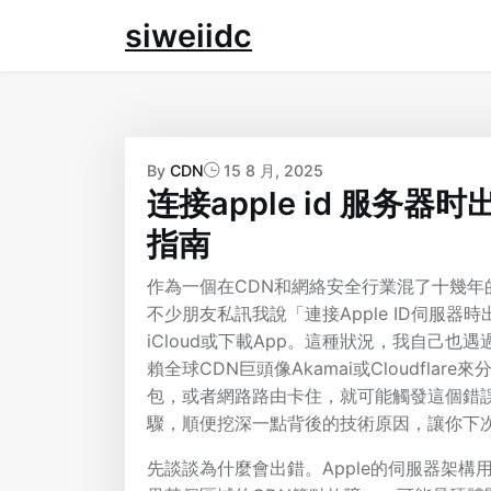
Skip
siweiidc
to
content
By
CDN
15 8 月, 2025
连接apple id 服务
指南
作為一個在CDN和網絡安全行業混了十幾
不少朋友私訊我說「連接Apple ID伺服
iCloud或下載App。這種狀況，我自己也
賴全球CDN巨頭像Akamai或Cloudfl
包，或者網路路由卡住，就可能觸發這個錯
驟，順便挖深一點背後的技術原因，讓你下
先談談為什麼會出錯。Apple的伺服器架