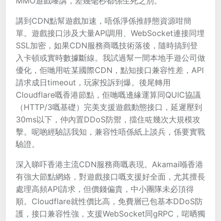
MMO遊戲嚟講，差幾毫秒都係生死之別。
講到CDN點幫遊戲加速，唔係淨係推靜態資源咁簡
單。遊戲接口涉及大量API調用、WebSocket連接同埋
SSL加密，如果CDN服務商嘅技術落後，隨時搞到登
入卡頓或實時數據斷線。我試過幫一間本地手遊公司做
優化，佢哋用咗某國際CDN，點知接口兼容性差，API
請求成日timeout，玩家投訴到爆。後尾轉用
Cloudflare嘅香港節點，佢哋嘅邊緣運算同QUIC協議
（HTTP/3嘅基礎）完美支援遊戲動態接口，延遲壓到
30ms以下，仲內置DDoS防禦，擋住咗幾次大規模攻
擊。呢啲經驗話我知，兼容性唔係紙上談兵，係要實戰
驗證。
深入睇吓香港主流CDN服務商嘅表現。Akamai喺香港
有強大節點網絡，對遊戲接口嘅支援好全面，尤其擅長
處理高頻API請求，但價錢偏貴，中小團隊未必頂得
順。Cloudflare就性價比高，免費層已包基本DDoS防
護，接口兼容性強，支援WebSocket同gRPC，啱晒獨