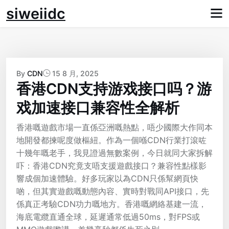
Skip
siweiidc
to
content
By
CDN
15 8 月, 2025
香港CDN支持游戏接口吗？游
戏加速接口兼容性全解析
香港嘅遊戲市場一直係亞洲嘅熱點，唔少國際大作同本
地開發都揀呢度做樞紐。作為一個喺CDN行業打滾咗
十幾年嘅老手，我見證過無數案例，今日就同大家拆解
吓：香港CDN究竟支唔支援遊戲接口？兼容性點樣影
響成個加速體驗。好多玩家以為CDN只係幫網頁快
啲，但其實遊戲嘅動態內容、實時對戰同API接口，先
係真正考驗CDN功力嘅地方。香港嘅網絡基建一流，
海底電纜直通全球，延遲通常低過50ms，對FPS或