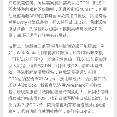
立遊戲開發者。阿里雲同騰訊雲嘅香港CDN，對接中
國大陸遊戲服務器好順暢，延遲控制喺40ms內，但要
注意佢哋嘅API閘道有時會同歐美接口撞板，試過有客
戶用Unity引擎嘅遊戲，登入驗證成日出錯。我建議揀
服務商前，先做個壓力測試：模擬高峰時段嘅API流
量，睇吓延遲同錯誤率有冇爆錶。
技術上，遊戲接口兼容性嘅關鍵喺協議同加密層。例
如，WebSocket用嚟傳實時數據，如果CDN唔支援
HTTP/2或HTTP/3，就會拖慢連線；TLS 1.3加密加速
登入流程，但舊式CDN可能仲用緊1.2，增加延遲風
險。香港嘅網絡環境獨特，跨境流量要過防火牆，
CDN必須整合BGP Anycast技術嚟繞路，否則接口請
求隨時被block。我親身試過用Wireshark分析數據
包，發現某服務商嘅節點響應時間波動大，原因係佢哋
嘅負載均衡未優化好，搞到遊戲匹配接口成日斷線。解
決方案？揀CDN時，問清楚佢哋有冇自適應路由同邊
緣AI，呢啲功能自動調校路徑，保証接口穩定。