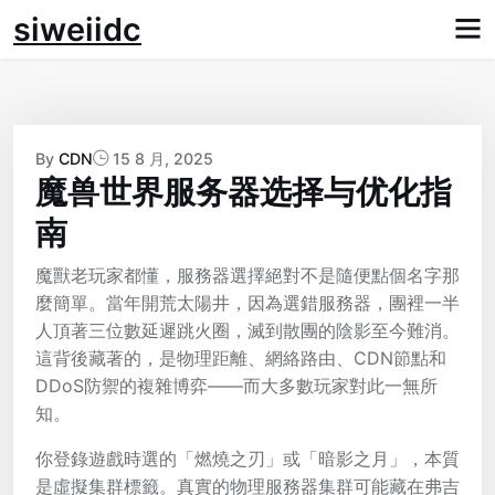
Skip
siweiidc
to
content
By
CDN
15 8 月, 2025
魔兽世界服务器选择与优化指
南
魔獸老玩家都懂，服務器選擇絕對不是隨便點個名字那
麼簡單。當年開荒太陽井，因為選錯服務器，團裡一半
人頂著三位數延遲跳火圈，滅到散團的陰影至今難消。
這背後藏著的，是物理距離、網絡路由、CDN節點和
DDoS防禦的複雜博弈——而大多數玩家對此一無所
知。
你登錄遊戲時選的「燃燒之刃」或「暗影之月」，本質
是虛擬集群標籤。真實的物理服務器集群可能藏在弗吉