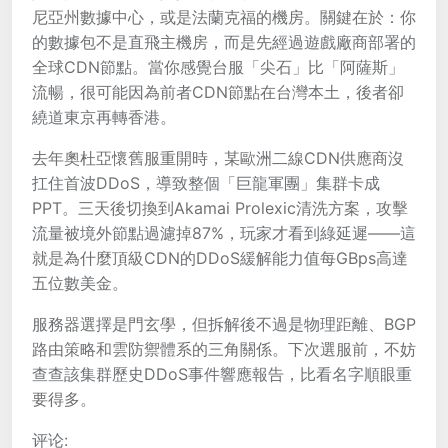
尼亞州數據中心，或是法蘭克福的機房。關鍵在於：你
的數據包不是直飛主機房，而是先經過遊戲廠商部署的
全球CDN節點。當你感覺台服「尖石」比「阿薩斯」
流暢，很可能因為前者CDN節點在台灣本土，後者卻
繞道東京再轉香港。
去年奧杜亞懷舊服重開時，某歐洲二線CDN供應商沒
扛住首波DDoS，導致整個「巨龍軍團」集群卡成
PPT。三天後切換到Akamai Prolexic清洗方案，攻擊
流量被境外節點過濾掉87%，玩家才看到綠延遲——這
就是為什麼頂級CDN的DDoS緩解能力值每GBps高達
五位數美金。
服務器選擇是門玄學，但拆解後不過是物理距離、BGP
路由策略和雲防禦體系的三角關係。下次選服前，不妨
查查該集群歷史DDoS事件響應報告，比看名字順眼重
要得多。
评论: