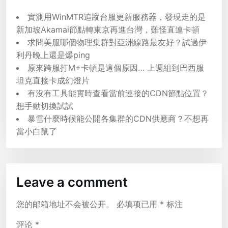
實測用WinMTR追蹤台服更新服務器，發現走的是
新加坡Akamai節點轉東京再進台灣，難怪直連卡頓
求問美服哪個物理集群對亞洲線路最友好？試過伊
利丹晚上還是爆ping
原來跨服打M+卡頓是這個原因… 上週組到巴西服
坦克直接卡成幻燈片
有沒有工具能實時查看當前連接的CDN節點位置？
想手動切換試試
暴雪什麼時候能公開各集群的CDN供應商？不想再
當小白鼠了
Leave a comment
您的邮箱地址不会被公开。
必填项已用
*
标注
评论
*