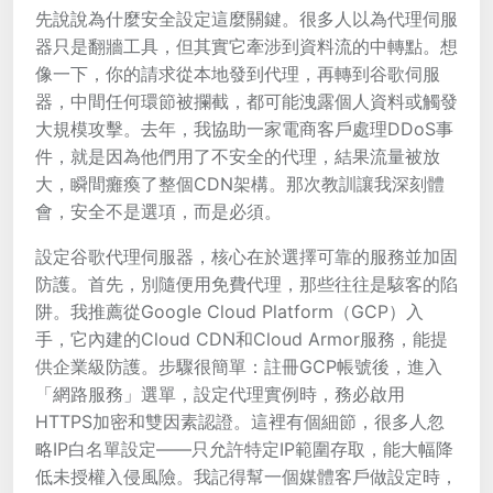
先說說為什麼安全設定這麼關鍵。很多人以為代理伺服
器只是翻牆工具，但其實它牽涉到資料流的中轉點。想
像一下，你的請求從本地發到代理，再轉到谷歌伺服
器，中間任何環節被攔截，都可能洩露個人資料或觸發
大規模攻擊。去年，我協助一家電商客戶處理DDoS事
件，就是因為他們用了不安全的代理，結果流量被放
大，瞬間癱瘓了整個CDN架構。那次教訓讓我深刻體
會，安全不是選項，而是必須。
設定谷歌代理伺服器，核心在於選擇可靠的服務並加固
防護。首先，別隨便用免費代理，那些往往是駭客的陷
阱。我推薦從Google Cloud Platform（GCP）入
手，它內建的Cloud CDN和Cloud Armor服務，能提
供企業級防護。步驟很簡單：註冊GCP帳號後，進入
「網路服務」選單，設定代理實例時，務必啟用
HTTPS加密和雙因素認證。這裡有個細節，很多人忽
略IP白名單設定——只允許特定IP範圍存取，能大幅降
低未授權入侵風險。我記得幫一個媒體客戶做設定時，