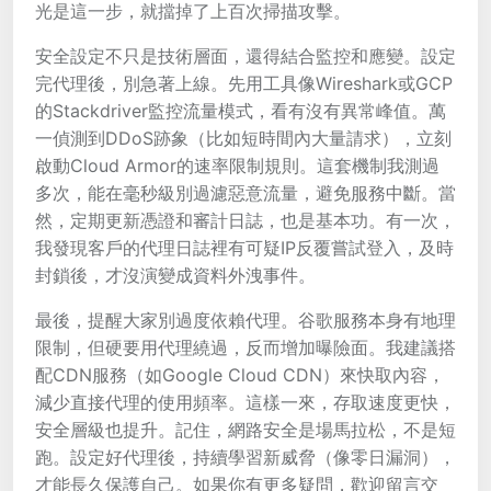
光是這一步，就擋掉了上百次掃描攻擊。
安全設定不只是技術層面，還得結合監控和應變。設定
完代理後，別急著上線。先用工具像Wireshark或GCP
的Stackdriver監控流量模式，看有沒有異常峰值。萬
一偵測到DDoS跡象（比如短時間內大量請求），立刻
啟動Cloud Armor的速率限制規則。這套機制我測過
多次，能在毫秒級別過濾惡意流量，避免服務中斷。當
然，定期更新憑證和審計日誌，也是基本功。有一次，
我發現客戶的代理日誌裡有可疑IP反覆嘗試登入，及時
封鎖後，才沒演變成資料外洩事件。
最後，提醒大家別過度依賴代理。谷歌服務本身有地理
限制，但硬要用代理繞過，反而增加曝險面。我建議搭
配CDN服務（如Google Cloud CDN）來快取內容，
減少直接代理的使用頻率。這樣一來，存取速度更快，
安全層級也提升。記住，網路安全是場馬拉松，不是短
跑。設定好代理後，持續學習新威脅（像零日漏洞），
才能長久保護自己。如果你有更多疑問，歡迎留言交