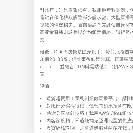
對比時，別只看報價單。我測過無數案例，像中小
關鍵在優化快取設置減少請求數。大型直播平台
導致的停機損失。省錢秘訣？先評估自身需求：
高流量直播則談長期合約鎖定價格。還得監控使
支。
最後，DDOS防禦是隱形殺手。影片服務器常成攻
加價20-30%，但比事後修復划算。實戰建議
uptime，並結合CDN與雲端儲存（如AW
置。
評論:
這篇超實用！我剛創業做直播平台，請問Clo
對比部分寫得很細，但想問如果預算有限，
感謝分享省錢技巧！我用AWS Cloud
內容深度夠，不過能補充亞洲地區的供應
真實經驗談啊！之前選錯服務商多花錢，