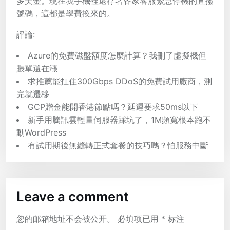
多美金。現在我手機裡還存著各家客服緊急停機的直撥
號碼，這都是學費換來的。
評論:
Azure的免費磁盤額度怎麼計算？我刪了虛擬機但
賬單還在漲
求推薦能扛住300Gbps DDoS的免費試用廠商，測
完就遷移
GCP贈金能開香港節點嗎？延遲要求50ms以下
新手用騰訊雲輕量伺服器踩坑了，1M頻寬根本跑不
動WordPress
有試用期後無縫轉正式套餐的技巧嗎？怕服務中斷
Leave a comment
您的邮箱地址不会被公开。
必填项已用
*
标注