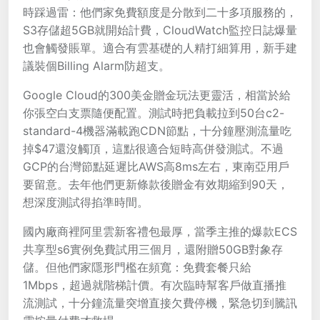
時踩過雷：他們家免費額度是分散到二十多項服務的，
S3存儲超5GB就開始計費，CloudWatch監控日誌爆量
也會觸發賬單。適合有雲基礎的人精打細算用，新手建
議裝個Billing Alarm防超支。
Google Cloud的300美金贈金玩法更靈活，相當於給
你張空白支票隨便配置。測試時把負載拉到50台c2-
standard-4機器滿載跑CDN節點，十分鐘壓測流量吃
掉$47還沒觸頂，這點很適合短時高併發測試。不過
GCP的台灣節點延遲比AWS高8ms左右，東南亞用戶
要留意。去年他們更新條款後贈金有效期縮到90天，
想深度測試得掐準時間。
國內廠商裡阿里雲新客禮包最厚，當季主推的爆款ECS
共享型s6實例免費試用三個月，還附贈50GB對象存
儲。但他們家隱形門檻在頻寬：免費套餐只給
1Mbps，超過就階梯計價。有次臨時幫客戶做直播推
流測試，十分鐘流量突增直接欠費停機，緊急切到騰訊