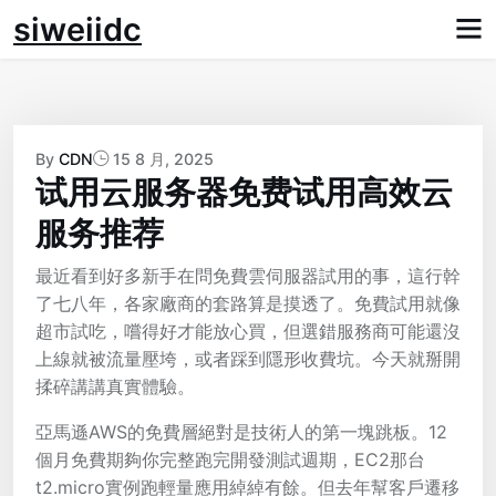
Skip
siweiidc
to
content
By
CDN
15 8 月, 2025
试用云服务器免费试用高效云
服务推荐
最近看到好多新手在問免費雲伺服器試用的事，這行幹
了七八年，各家廠商的套路算是摸透了。免費試用就像
超市試吃，嚐得好才能放心買，但選錯服務商可能還沒
上線就被流量壓垮，或者踩到隱形收費坑。今天就掰開
揉碎講講真實體驗。
亞馬遜AWS的免費層絕對是技術人的第一塊跳板。12
個月免費期夠你完整跑完開發測試週期，EC2那台
t2.micro實例跑輕量應用綽綽有餘。但去年幫客戶遷移