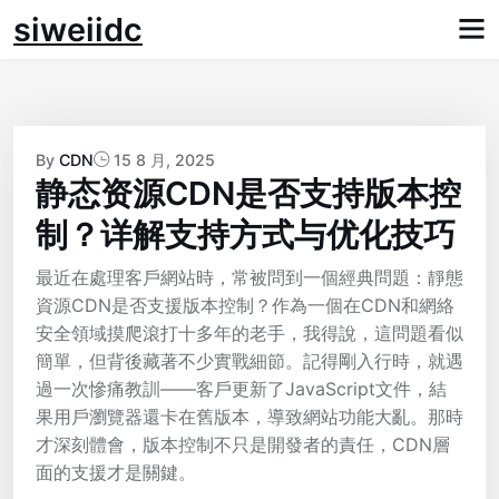
Skip
siweiidc
to
content
By
CDN
15 8 月, 2025
静态资源CDN是否支持版本控
制？详解支持方式与优化技巧
最近在處理客戶網站時，常被問到一個經典問題：靜態
資源CDN是否支援版本控制？作為一個在CDN和網絡
安全領域摸爬滾打十多年的老手，我得說，這問題看似
簡單，但背後藏著不少實戰細節。記得剛入行時，就遇
過一次慘痛教訓——客戶更新了JavaScript文件，結
果用戶瀏覽器還卡在舊版本，導致網站功能大亂。那時
才深刻體會，版本控制不只是開發者的責任，CDN層
面的支援才是關鍵。