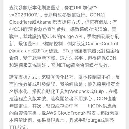
查詢參數版本化則更靈活，像在URL加個\”?
v=20231001\”，更新時改參數值就行。CDN如
Cloudflare或Akamai都支援這方式，但它有個坑：有
些CDN配置會忽略查詢參數，導致舊緩存沒清除。實
戰中，我建議搭配CDN的purge API，手動觸發緩存刷
新。最後是HTTP標頭控制，例如設定Cache-Control
的max-age或ETag標籤。ETag能讓瀏覽器比對檔案哈
希值，變了就重新下載。這方法省事，但得確保CDN
和源伺服器協調好，否則ETag衝突會讓緩存失效。
講完支援方式，來聊聊優化技巧。版本控制搞不好，反
而拖慢效能或引發錯誤。我的經驗是：優先採用檔案命
名版本化，搭配自動化工具如Webpack或Gulp，在構
建流程注入版本號。這樣開發者不用操心，CDN也能
無縫處理。其次，監控緩存命中率——用CDN供應商
的自帶儀表板，像AWS CloudFront的報表，追蹤舊版
本殘留比例。如果發現異常，趕緊手動purge或調整
TTL設定。