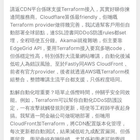
講返CDN平台係咪支援Terraform接入，其實好睇你揀
邊間服務商。Cloudflare算係最friendly，佢哋嘅
Terraform provider做得幾完善，我試過幫客戶用佢自
動部署全球節點，連SSL證書同DDoS防護rules都set
埋，全程唔使五分鐘。Akamai就複雜啲，佢主要靠
EdgeGrid API，要用Terraform接入要寫多啲code，
但係穩定性高，特別係對大流量網站嚟講，自動化後減
低咗人為錯誤風險。至於Fastly同AWS CloudFront，
前者有官方provider，後者就透過AWS嘅Terraform模
組整合，整體嚟講主流平台都支援，只係程度唔同。
點解自動化咁重要？唔單止係慳時間，仲關乎安全同效
能。例如，Terraform可以幫你自動化DDoS防護設
定，一有攻擊就觸發規則更新，唔使等工程師半夜起身
搞。我幫過一間金融公司做呢啲部署，佢哋用
CloudFront加Terraform，將CDN配置版本化管理，
每次更新都自動測試，結果減低咗九成配置漏洞。但係
要留意，學習曲線有啲陡峭，尤其係初學者可能覺得