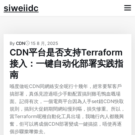
Skip
siweiidc
to
content
By
CDN
15 8 月, 2025
CDN平台是否支持Terraform
接入：一键自动化部署实践指
南
喺度做咗CDN同網絡安全呢行十幾年，經常要幫客戶
搞部署，真係見證過唔少手動配置搞到雞毛鴨血嘅場
面。記得有次，一個電商平台因為人手set錯CDN快取
規則，搞到大促銷期間網站慢到嘔，損失慘重。所以，
當Terraform呢種自動化工具出場，我哋行內人都幾興
奮，佢可以將成個CDN部署變成一鍵搞掂，唔使再逐
個步驟撳嚟撳去。