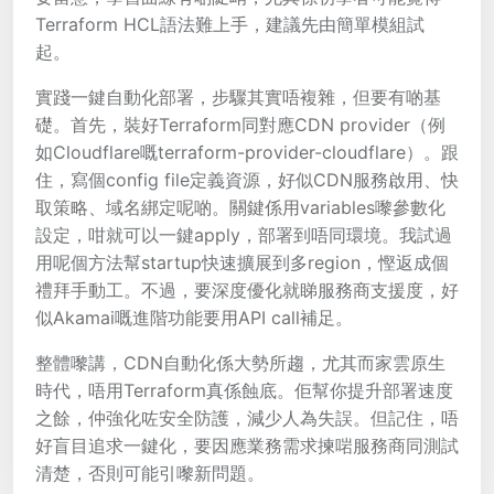
Terraform HCL語法難上手，建議先由簡單模組試
起。
實踐一鍵自動化部署，步驟其實唔複雜，但要有啲基
礎。首先，裝好Terraform同對應CDN provider（例
如Cloudflare嘅terraform-provider-cloudflare）。跟
住，寫個config file定義資源，好似CDN服務啟用、快
取策略、域名綁定呢啲。關鍵係用variables嚟參數化
設定，咁就可以一鍵apply，部署到唔同環境。我試過
用呢個方法幫startup快速擴展到多region，慳返成個
禮拜手動工。不過，要深度優化就睇服務商支援度，好
似Akamai嘅進階功能要用API call補足。
整體嚟講，CDN自動化係大勢所趨，尤其而家雲原生
時代，唔用Terraform真係蝕底。佢幫你提升部署速度
之餘，仲強化咗安全防護，減少人為失誤。但記住，唔
好盲目追求一鍵化，要因應業務需求揀啱服務商同測試
清楚，否則可能引嚟新問題。