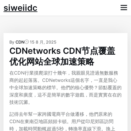
Skip
siweiidc
to
content
By
CDN
15 8 月, 2025
CDNetworks CDN节点覆盖
优化网站全球加速策略
在CDN行業摸爬滾打十幾年，我親眼見證過無數服務
商的起起落落。CDNetworks這個名字，一直是我心
中全球加速策略的標竿。他們的核心優勢？節點覆蓋的
深度和廣度，這不是簡單的數字遊戲，而是實實在在的
技術沉澱。
記得去年幫一家跨國電商平台做遷移，他們原來的
CDN在東南亞地區頻頻卡頓。用戶從印尼郊區訪問
時，加載時間動輒超過5秒，轉換率直線下滑。換上