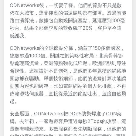
CDNetworks後，一切變了樣。他們的節點不只是散
佈在大城市，連菲律賓的偏遠島嶼都有部署。透過智能
路由演算法，數據包自動繞開擁塞點，延遲壓到100毫
秒內。結果？那個季度的營收飆了20%，客戶至今還
感謝我。
CDNetworks的全球節點分佈，涵蓋了150多個國家，
總數超過1000個。關鍵在於策略性布局：北美骨幹節
點處理高流量，亞洲節點強化低延遲，歐洲節點則專注
合規性。這種設計不是偶然，是他們多年累積的網絡地
圖數據在驅動。舉個技術細節，他們的邊緣計算功能讓
動態內容也能緩存，比如電商網站的個人化推薦，不再
依賴源站伺服器，直接從最近的節點吐出，速度自然飛
起。
安全層面，CDNetworks把DDoS防禦焊進了CDN架
構。去年初，一家遊戲客戶遭遇每秒2Tbps的攻擊，流
量像海嘯般湧來。多數服務商會先切斷服務，但他們的