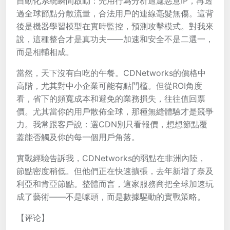
自動化系統瞬間啟動：先用行為分析過濾惡意IP，再透
過全球節點分散流量，合法用戶的連線毫髮無傷。這背
後是機器學習模型在實時監控，預測攻擊模式。對我來
說，這種整合才是真功夫——加速和安全不是二選一，
而是相輔相成。
當然，天下沒有白吃的午餐。CDNetworks的價格中
高階，尤其對中小企業可能有點門檻。但從ROI角度
看，省下的頻寬成本和避免的業務損失，往往值回票
價。尤其當你的用戶散佈全球，那種無縫體驗才是競爭
力。我常跟客戶說：選CDN別只看報價，想想節點覆
蓋能否觸及你的每一個用戶角落。
實戰經驗告訴我，CDNetworks的弱點在非洲內陸，
節點密度稍低。但他們正在快速擴張，去年新增了奈及
利亞和肯亞節點。整體而言，這家服務商把全球加速玩
成了藝術——不是噱頭，而是數據驅動的實戰策略。
【评论】