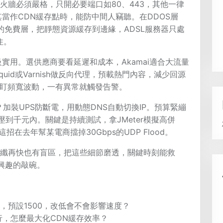
火牆必須嚴格，只開必要端口如80、443，其他一律
尤其當作CDN緩存點時，能防中間人竊聽。在DDOS層
are的免費層，把靜態資源緩存到邊緣，ADSL服務器只處
住。
級實用。選供應商要看延遲和成本，Akamai適合大流量
quid或Varnish做反向代理，預載熱門內容，減少回源
ing盯頻寬波動，一有異常就觸發告警。
加裝UPS防斷電，用動態DNS自動切換IP。預算緊繃
本壓到千元內。關鍵是持續測試，拿JMeter模擬高併
g，這招在去年幫某電商擋掉30Gbps的UDP Flood。
光纖再快也有盲區，把這些細節磨透，關鍵時刻能救
興趣的敲碗。
，預設1500，改低會不會影響速度？
行，怎麼最大化CDN緩存效率？