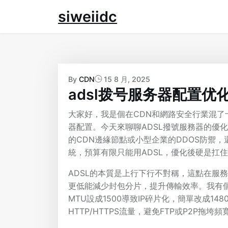
Skip
siweiidc
to
content
By
CDN
15 8 月, 2025
adsl拨号服务器配置优
大家好，我是個在CDN和網路安全行業混了
器配置。今天來聊聊ADSL撥號服務器的優
的CDN邊緣節點或小型企業的DDOS防禦
統，預算有限只能用ADSL，優化後硬是扛
ADSL的本質是上行下行不對稱，這點在服務
更低能減少封包分片，提升傳輸效率。我有個
MTU設成1500導致IP碎片化，簡單改成14
HTTP/HTTPS流量，避免FTP或P2P拖垮頻