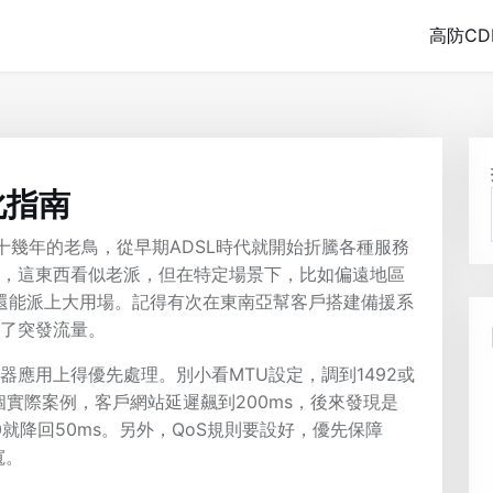
高防CD
化指南
十幾年的老鳥，從早期ADSL時代就開始折騰各種服務
化，這東西看似老派，但在特定場景下，比如偏遠地區
，還能派上大用場。記得有次在東南亞幫客戶搭建備援系
住了突發流量。
器應用上得優先處理。別小看MTU設定，調到1492或
實際案例，客戶網站延遲飆到200ms，後來發現是
80就降回50ms。另外，QoS規則要設好，優先保障
寬。