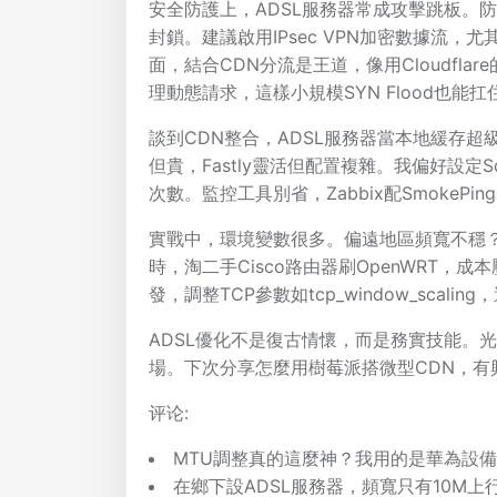
安全防護上，ADSL服務器常成攻擊跳板。防
封鎖。建議啟用IPsec VPN加密數據流，
面，結合CDN分流是王道，像用Cloudfl
理動態請求，這樣小規模SYN Flood也能扛
談到CDN整合，ADSL服務器當本地緩存超
但貴，Fastly靈活但配置複雜。我偏好設定S
次數。監控工具別省，Zabbix配SmokeP
實戰中，環境變數很多。偏遠地區頻寬不穩？
時，淘二手Cisco路由器刷OpenWRT，成
發，調整TCP參數如tcp_window_scalin
ADSL優化不是復古情懷，而是務實技能。
場。下次分享怎麼用樹莓派搭微型CDN，有
评论:
MTU調整真的這麼神？我用的是華為設備
在鄉下設ADSL服務器，頻寬只有10M上