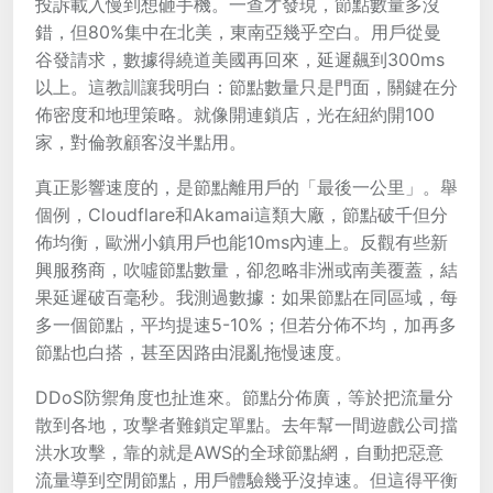
投訴載入慢到想砸手機。一查才發現，節點數量多沒
錯，但80%集中在北美，東南亞幾乎空白。用戶從曼
谷發請求，數據得繞道美國再回來，延遲飆到300ms
以上。這教訓讓我明白：節點數量只是門面，關鍵在分
佈密度和地理策略。就像開連鎖店，光在紐約開100
家，對倫敦顧客沒半點用。
真正影響速度的，是節點離用戶的「最後一公里」。舉
個例，Cloudflare和Akamai這類大廠，節點破千但分
佈均衡，歐洲小鎮用戶也能10ms內連上。反觀有些新
興服務商，吹噓節點數量，卻忽略非洲或南美覆蓋，結
果延遲破百毫秒。我測過數據：如果節點在同區域，每
多一個節點，平均提速5-10%；但若分佈不均，加再多
節點也白搭，甚至因路由混亂拖慢速度。
DDoS防禦角度也扯進來。節點分佈廣，等於把流量分
散到各地，攻擊者難鎖定單點。去年幫一間遊戲公司擋
洪水攻擊，靠的就是AWS的全球節點網，自動把惡意
流量導到空閒節點，用戶體驗幾乎沒掉速。但這得平衡