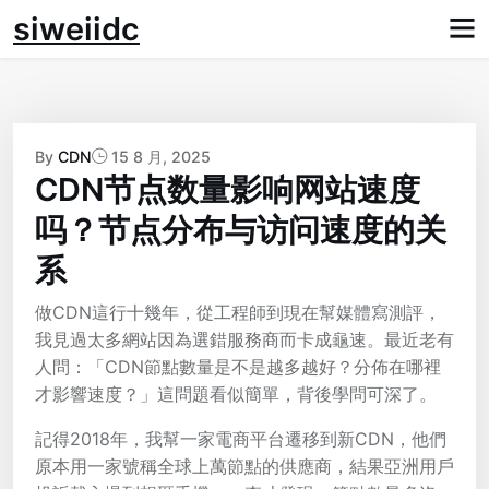
Skip
siweiidc
to
content
By
CDN
15 8 月, 2025
CDN节点数量影响网站速度
吗？节点分布与访问速度的关
系
做CDN這行十幾年，從工程師到現在幫媒體寫測評，
我見過太多網站因為選錯服務商而卡成龜速。最近老有
人問：「CDN節點數量是不是越多越好？分佈在哪裡
才影響速度？」這問題看似簡單，背後學問可深了。
記得2018年，我幫一家電商平台遷移到新CDN，他們
原本用一家號稱全球上萬節點的供應商，結果亞洲用戶