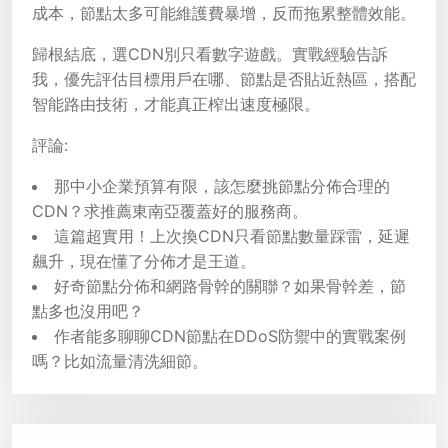
成本，節點太多可能維護費暴增，反而拖累整體效能。
歸根結底，選CDN別只看數字遊戲。實戰經驗告訴
我，優先評估目標用戶在哪、節點是否貼近熱區，搭配
智能路由技術，才能真正榨出速度極限。
評論:
那中小企業預算有限，該怎麼挑節點分佈合理的
CDN？求推薦東南亞覆蓋好的服務商。
這篇超實用！上次換CDN只看節點數量踩雷，延遲
飆升，現在懂了分佈才是王道。
好奇節點分佈和網路骨幹的關聯？如果骨幹差，節
點多也沒用吧？
作者能多聊聊CDN節點在DDoS防禦中的實戰案例
嗎？比如流量清洗細節。